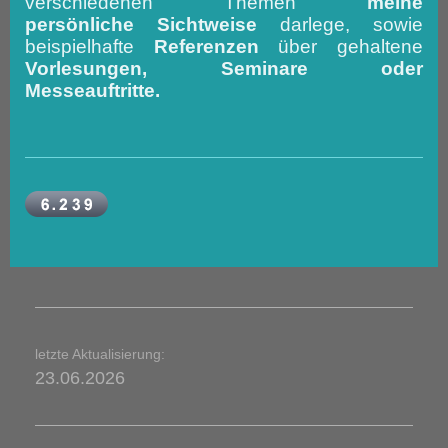
verschiedenen Themen
meine
persönliche Sichtweise
darlege, sowie
beispielhafte
Referenzen
über gehaltene
Vorlesungen, Seminare oder
Messeauftritte.
letzte Aktualisierung:
23.06.2026