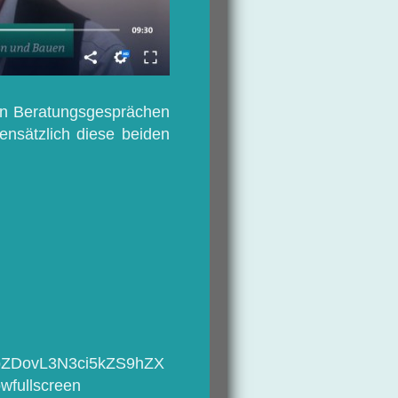
von Beratungsgesprächen
ensätzlich diese beiden
3JpZDovL3N3ci5kZS9hZX
wfullscreen