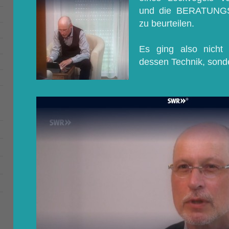
und die BERATUNGSl
zu beurteilen.
Es ging also nicht
dessen Technik, sond