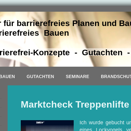
 für barrierefreies Planen und B
rrierefreies Bauen
ierefrei-Konzepte - Gutachten 
 BAUEN
GUTACHTEN
SEMINARE
BRANDSCHU
Marktcheck Treppenlifte
Ich wurde gebucht 
eines Lockvogels v