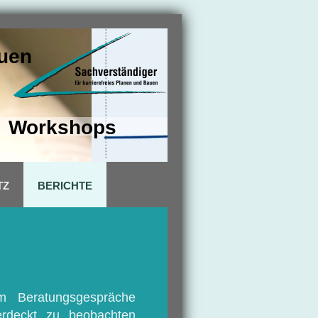
auen
- Workshops
TZ
BERICHTE
um Beratungsgespräche
erdeckt zu beobachten