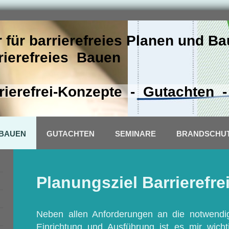
 für barrierefreies Planen und B
rrierefreies Bauen
ierefrei-Konzepte - Gutachten 
 BAUEN
GUTACHTEN
SEMINARE
BRANDSCHU
Planungsziel Barrierefrei
Neben allen Anforderungen an die notwendi
Einrichtung und Ausführung ist es mir wichti