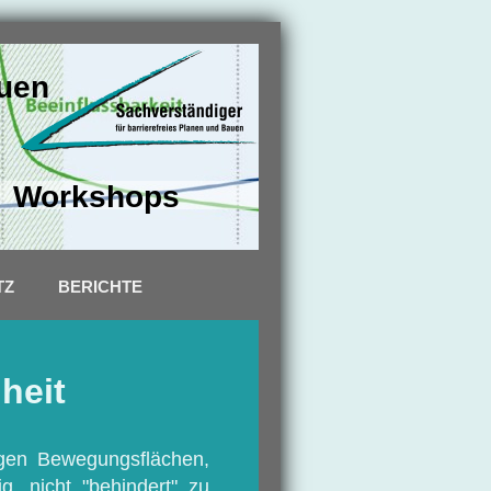
auen
- Workshops
TZ
BERICHTE
heit
gen Bewegungsflächen,
g, nicht "behindert" zu