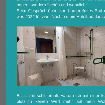
bauen, sondern "schön und wohnlich".
Beim Gespräch über eine barrierefreies Bad 
was 2022 für zwei Nächte mein Hotelbad darste
)
Es ist mir schleierhaft, warum ich mit einer 
plötzlich keinen Wert mehr auf mein Woh