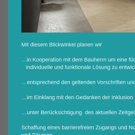
Mit diesem Blickwinkel planen wir
…in Kooperation mit dem Bauherrn um eine für
individuelle und funktionale Lösung zu entwic
…entsprechend den geltenden Vorschriften u
…im Einklang mit den Gedanken der Inklusion
…unter Berücksichtigung des aktuellen Zeitgei
Schaffung eines barrierefreien Zugangs und 
und Räumen