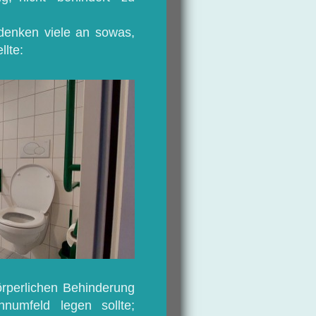
denken viele an sowas,
llte:
körperlichen Behinderung
numfeld legen sollte;